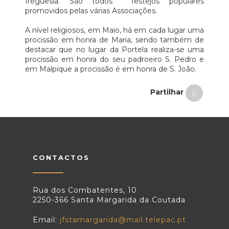
freguesia. São todos festejos populares
promovidos pelas várias Associações.
A nível religiosos, em Maio, há em cada lugar uma
procissão em honra de Maria, sendo também de
destacar que no lugar da Portela realiza-se uma
procissão em honra do seu padroeiro S. Pedro e
em Malpique a procissão é em honra de S. João.
Partilhar
CONTACTOS
Rua dos Combatentes, 10
2250-366 Santa Margarida da Coutada
Email:
jfstamargarida@mail.telepac.pt