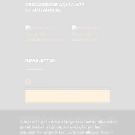
DESCARREGUE AQUI A APP
GESAUTARQUIA,
NEWSLETTER
SUBSCREVER
© 2026 Junta de Freguesia de Santa Margarida
A Junta de Freguesia de Santa Margarida da Coutada utiliza cookies
da Coutada. Todos os direitos reservados |
para melhorar a sua experiência de navegação e para fins
Termos e Condições
|
*
Chamada para a
estatísticos. Ao navegar está a consentir a sua utilização.
Termos e