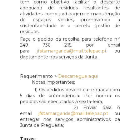
tem como objetivo facilitar o descarte
adequado de resíduos resultantes de
atividades como jardinagem e manutenção
de espaços verdes, promovendo a
sustentabilidade e a correta gestão de
resíduos.
Faça o pedido da recolha para telefone n.º
249 736 215, por email
para
jfstamargarida@mail.telepac.pt
ou
diretamente nos serviços da Junta.
Requerimento >
Descarregue aqui
Notas importantes:
1) Os pedidos devem dar entrada com
5 dias de antecedência. Por norma os
pedidos são executados à sexta-feira;
2) Enviar para o
email
jfstamargarida@mail.telepac.pt
ou
entregar nos serviços administrativos da
Junta de Freguesia;
Taxas: