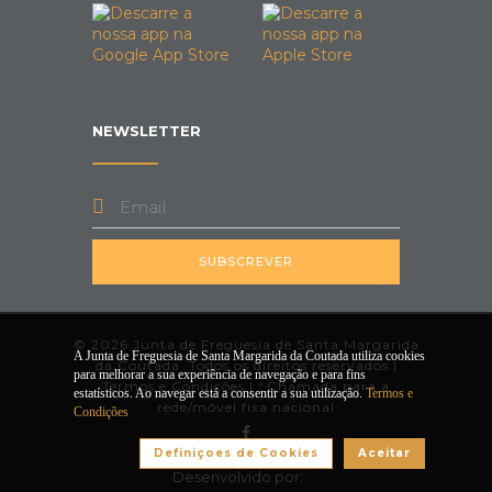
NEWSLETTER
SUBSCREVER
© 2026 Junta de Freguesia de Santa Margarida
A Junta de Freguesia de Santa Margarida da Coutada utiliza cookies
da Coutada. Todos os direitos reservados |
para melhorar a sua experiência de navegação e para fins
Termos e Condições
|
*
Chamada para a
estatísticos. Ao navegar está a consentir a sua utilização.
Termos e
rede/móvel fixa nacional
Condições
Definiçoes de Cookies
Aceitar
Desenvolvido por: