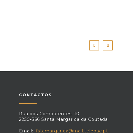
CONTACTOS
Rua dos Combatentes, 10
2250-366 Santa Margarida da Coutada
Email:
jfstamargarida@mail.telepac.pt