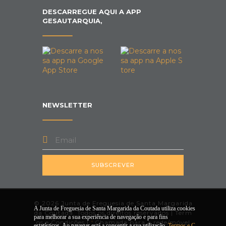
DESCARREGUE AQUI A APP
GESAUTARQUIA,
NEWSLETTER
SUBSCREVER
© 2026 Junta de Freguesia de Santa Margarida
A Junta de Freguesia de Santa Margarida da Coutada utiliza cookies
da Coutada. Todos os direitos reservados |
Term
para melhorar a sua experiência de navegação e para fins
os e Condições
|
*
Chamada para a rede/móvel
estatísticos. Ao navegar está a consentir a sua utilização.
Termos e C