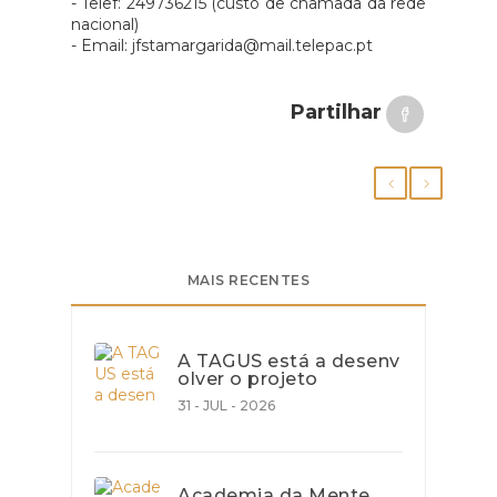
- Telef: 249736215 (custo de chamada da rede
nacional)
- Email: jfstamargarida@mail.telepac.pt
Partilhar
MAIS RECENTES
A TAGUS está a desenv
olver o projeto
31 - JUL - 2026
Academia da Mente